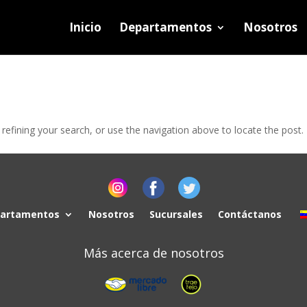
Inicio
Departamentos
Nosotros
efining your search, or use the navigation above to locate the post.
artamentos
Nosotros
Sucursales
Contáctanos
Más acerca de nosotros