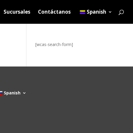
Sucursales
Contáctanos
Spanish
[wcas-search-form]
Spanish