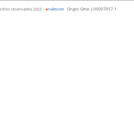
Grupo Gina: J-00007057-1
echos reservados 2022 –
a
naliticom